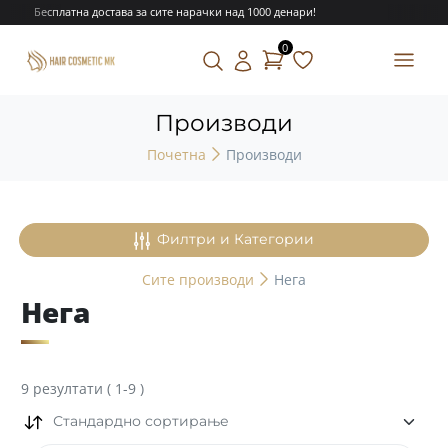
Бесплатна достава за сите нарачки над 1000 денари!
0
Производи
Почетна
Производи
Филтри и Категории
Сите
производи
Нега
Нега
9
резултати
(
1
-
9
)
Стандардно сортирање