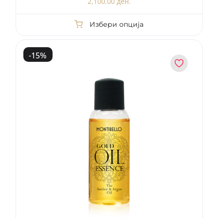
2,100.00 ден.
Избери опција
-
15
%