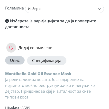
Големина
Изберете ја варијацијата за да ја проверите
достапноста.
Додај во омилени
Опис
Спецификација
Montibello Gold Oil Essence Mask
Ја ревитализира косата, благодарение на
нејзиното моќно реструктуирачко и негувачко
дејство. Придонес за сјај и виталност за сите
типови коса.
Шифра
:
8589