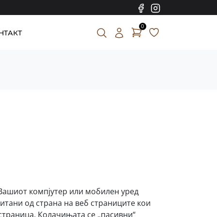
0
НТАКТ
а Вашиот компјутер или мобилен уред
итани од страна на веб страниците кои
 страница. Колачињата се „пасивни“