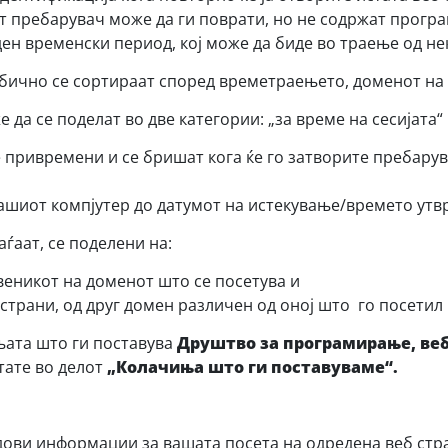
 пребарувач може да ги поврати, но не содржат програ
н временски период, кој може да биде во траење од нек
бично се сортираат според времетраењето, доменот на к
 се поделат во две категории: „за време на сесијата“ и
е привремени и се бришат кога ќе го затворите пребару
вашиот компјутер до датумот на истекување/времето утв
ѓаат, се поделени на:
веникот на доменот што се посетува и
страни, од друг домен различен од оној што го посетил
њата што ги поставува
Друштво за програмирање, веб
тате во делот
„Колачиња што ги поставуваме“
.
ови информации за вашата посета на одредена веб стран