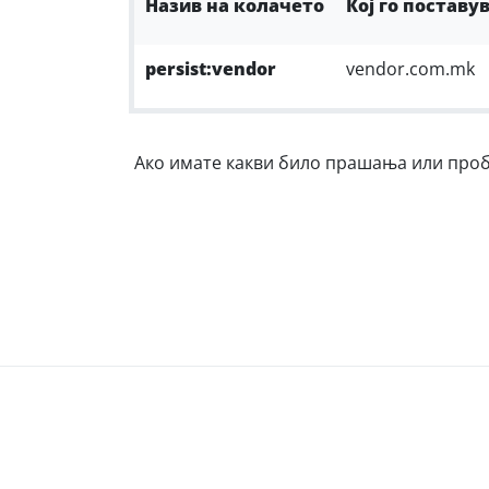
Назив на колачето
Кој го поставу
persist:vendor
vendor.com.mk
Ако имате какви било прашања или пробл