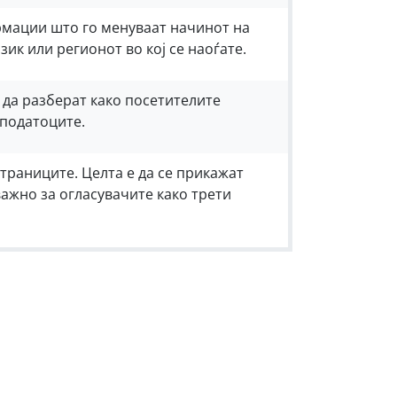
мации што го менуваат начинот на
ик или регионот во кој се наоѓате
.
 да разберат како посетителите
 податоците.
траниците. Целта е да се прикажат
важно за огласувачите како трети