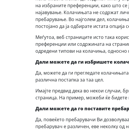
на избраните преференции, како што се 
најавување. Колачињата не содржат лич
пребарување. Во најголем дел, колачињ
постојано да ја одбирате истата опција 
Меѓутоа, веб страниците исто така кори
преференции или содржината на страниц
одредени типови на колачиња, односно 
Дали можете да ги избришете кола
Да, можете да ги прегледате колачињата
различна постапка за таа цел.
Имајте предвид дека во некои случаи, б
страница. На пример, можеби ќе бидете 
Дали можете да го поставите преба
Да, повеќето пребарувачи Ви дозволуваа
пребарувач е различен, еве неколку од н