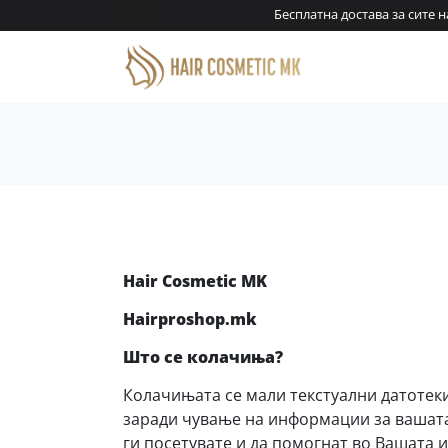
енари!
Бесплатна достава за сите нар
Hair Cosmetic MK
Hairproshop.mk
Што се колачиња?
Колачињата се мали текстуални датотеки
заради чување на информации за вашата 
ги посетувате и да помогнат во Вашата 