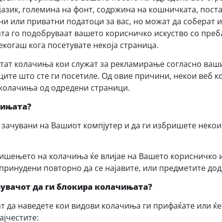
јазик, големина на фонт, содржина на кошничката, поста
ни или приватни податоци за вас, но можат да соберат
ата го подобруваат вашето корисничко искуство со преб
секогаш кога посетувате некоја страница.
стат колачиња кои служат за рекламирање согласно ваш
ите што сте ги посетиле. Од овие причини, некои веб 
колачиња од одредени страници.
чињата?
 зачувани на Вашиот компјутер и да ги избришете некои 
ришењето на колачиња ќе влијае на Вашето корисничко и
принудени повторно да се најавите, или предметите до
рувачот да ги блокира колачињата?
т да наведете кои видови колачиња ги прифаќате или ќе 
ајчестите: