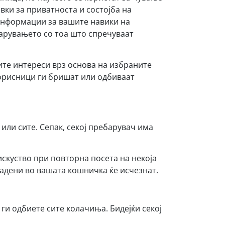
вки за приватноста и состојба на
 информации за вашите навики на
арувањето со тоа што спречуваат
ите интереси врз основа на избраните
корисници ги бришат или одбиваат
или сите. Сепак, секој пребарувач има
скуство при повторна посета на некоја
дадени во вашата кошничка ќе исчезнат.
ги одбиете сите колачиња. Бидејќи секој