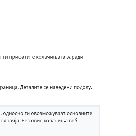
а ги прифатите колачињата заради
раница. Деталите се наведени подолу.
, односно ги овозможуваат основните
подрачја. Без овие колачиња веб