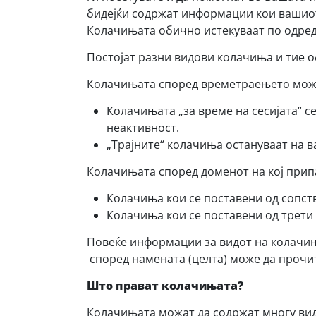
бидејќи содржат информации кои вашиот
Колачињата обично истекуваат по одреде
Постојат разни видови колачиња и тие о
Колачињата според времетраењето може да
Колачињата „за време на сесијата“ с
неактивност.
„Трајните“ колачиња остануваат на 
Колачињата според доменот на кој припа
Колачиња кои се поставени од сопст
Колачиња кои се поставени од трети 
Повеќе информации за видот на колачи
според намената (целта) може да прочи
Што прават колачињата?
Колачињата можат да содржат многу вид