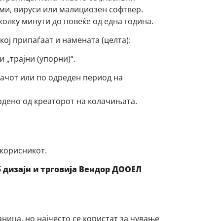
ми, вируси или малициозен софтвер.
олку минути до повеќе од една година.
ој припаѓаат и намената (целта):
 „трајни (упорни)“.
вачот или по одреден период на
рдено од креаторот на колачињата.
 корисникот.
 дизајн и трговија Вендор ДООЕЛ
ица, но најчесто се користат за чување