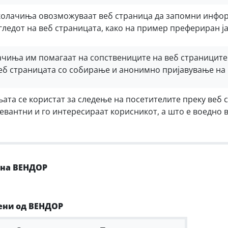
олачиња овозможуваат веб страница да запомни инфор
ледот на веб страницата, како на пример префериран јаз
ачиња им помагаат на сопствениците на веб страниците
еб страницата со собирање и анонимно пријавување на
та се користат за следење на посетителите преку веб с
евантни и го интересираат корисникот, а што е воедно 
 на ВЕНДОР
ени од ВЕНДОР