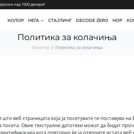
ачки над 1000 денари!
КОЛОР
НЕГА
СТАЈЛИНГ
DECODE ZERO
HOP
КО
Политика за колачиња
Почетна
Политика за колачиња
 што веб страницата која ја посетувате ги поставува н
посета. Овие текстуални датотеки можат да бидат проч
идентификација кога повторно ќе ја отворите истата веб