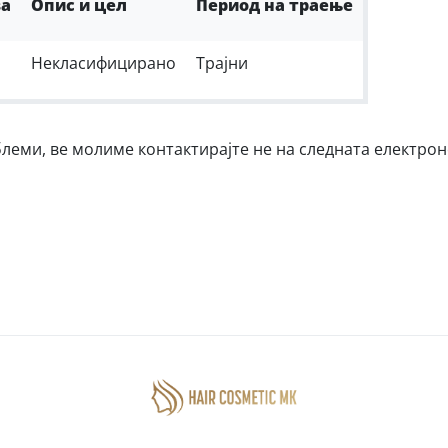
ва
Опис и цел
Период на траење
Некласифицирано
Трајни
еми, ве молиме контактирајте не на следната електрон