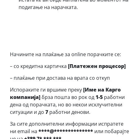
подигање на нарачката.
Начините на плаќање за online порачките се:
– со кредитна картичка
[Платежен процесор]
– плаќање при достава на врата со откуп
Испораките ги вршиме преку
[Име на Карго
компанија]
брза пошта во рок од
1-5
работни
дена од порачката, но во некои исклучителни
ситуации и до
7
работни денови.
За сите дополнителни информации испратете
ни email на
****@**************
или побарајте
не на
+389 7* *** ***