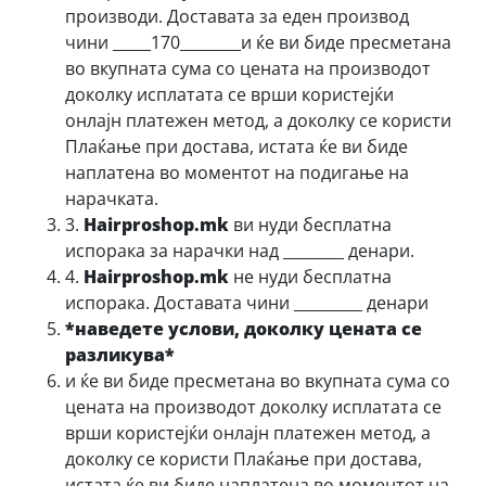
производи. Доставата за еден производ
чини _____170________и ќе ви биде пресметана
во вкупната сума со цената на производот
доколку исплатата се врши користејќи
онлајн платежен метод, а доколку се користи
Плаќање при достава, истата ќе ви биде
наплатена во моментот на подигање на
нарачката.
3.
Hairproshop.mk
ви нуди бесплатна
испорака за нарачки над ________ денари.
4.
Hairproshop.mk
не нуди бесплатна
испорака. Доставата чини _________ денари
*наведете услови, доколку цената се
разликува*
и ќе ви биде пресметана во вкупната сума со
цената на производот доколку исплатата се
врши користејќи онлајн платежен метод, а
доколку се користи Плаќање при достава,
истата ќе ви биде наплатена во моментот на