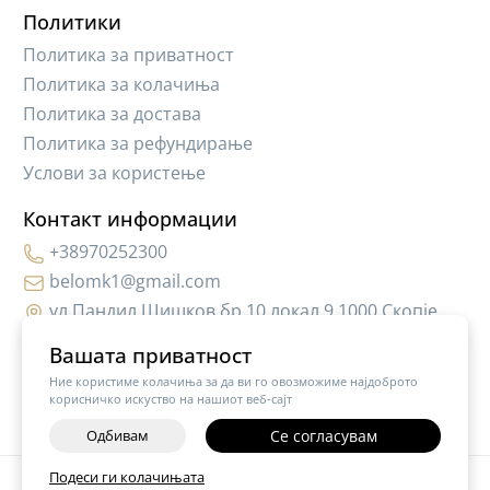
Политики
Политика за приватност
Политика за колачиња
Политика за достава
Политика за рефундирање
Услови за користење
Контакт информации
+38970252300
belomk1@gmail.com
ул.Пандил Шишков бр.10,локал 9 1000 Скопје
Вашата приватност
Ние користиме колачиња за да ви го овозможиме најдоброто
корисничко искуство на нашиот веб-сајт
Одбивам
Се согласувам
Подеси ги колачињата
©
2026
Vendor x
Hair Cosmetic MK