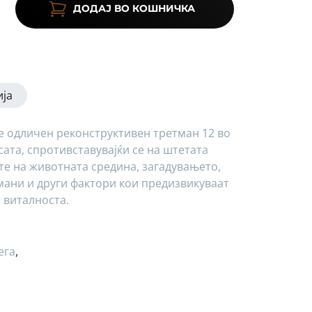
ДОДАЈ ВО КОШНИЧКА
ја
е одличен реконструктивен третман 12 во
осата, спротивставувајќи се на штетата
те на животната средина, загадувањето,
мани и други фактори кои предизвикуваат
и виталноста.
ега
,