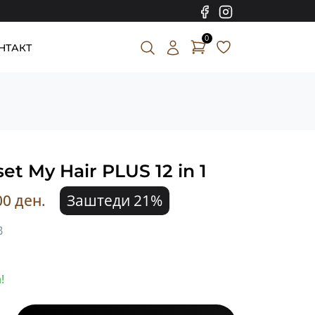
0
НТАКТ
t My Hair PLUS 12 in 1
00 ден.
Заштеди 21%
В
!