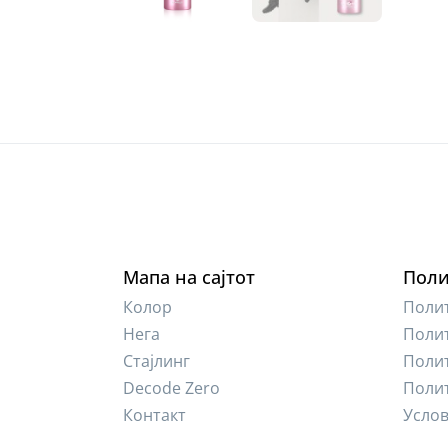
Мапа на сајтот
Поли
Колор
Полит
Нега
Полит
Стајлинг
Полит
Decode Zero
Поли
Контакт
Услов