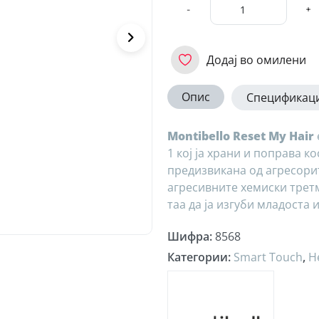
-
+
Додај во омилени
Опис
Спецификаци
Montibello Reset My Hair
1 кој ја храни и поправа к
предизвикана од агресори
агресивните хемиски трет
таа да ја изгуби младоста 
Шифра
:
8568
Категории
:
Smart Touch
,
Н