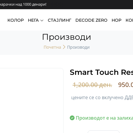
арачки над 1000 денари!
КОЛОР
НЕГА
СТАЈЛИНГ
DECODE ZERO
HOP
КО
Производи
Почетна
Производи
Smart Touch Rese
1,200.00 ден.
950.
цените се со вклучено ДД
Производот е на залиха