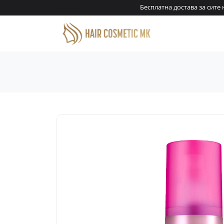
денари!
Бесплатна достава за сите н