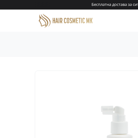
00 денари!
Бесплатна достава за сите