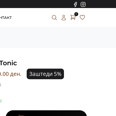
0
НТАКТ
 Tonic
0.00 ден.
Заштеди 5%
В
!