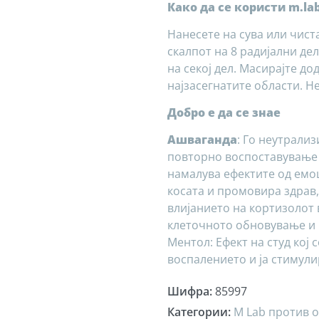
Како да се користи m.la
Нанесете на сува или чист
скалпот на 8 радијални де
на секој дел. Масирајте д
најзасегнатите области. Н
Добро е да се знае
Ашваганда
: Го неутрализ
повторно воспоставување
намалува ефектите од емо
косата и промовира здрав,
влијанието на кортизолот 
клеточното обновување и 
Ментол: Ефект на студ кој 
воспалението и ја стимул
Шифра
:
85997
Категории
:
M Lab против о