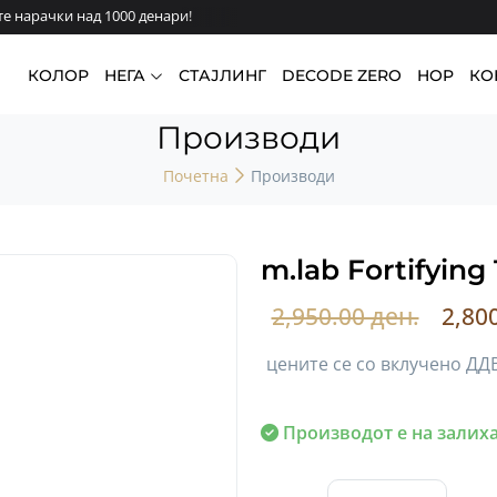
 нарачки над 1000 денари!
КОЛОР
НЕГА
СТАЈЛИНГ
DECODE ZERO
HOP
КО
Производи
Почетна
Производи
m.lab Fortifying
2,950.00 ден.
2,80
цените се со вклучено ДД
Производот е на залиха