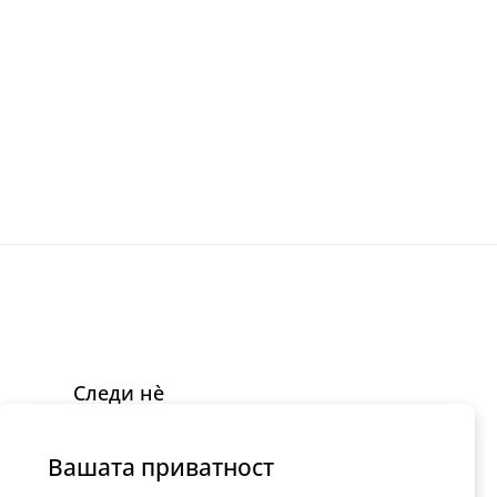
Следи нè
Facebook
Instagram
Вашата приватност