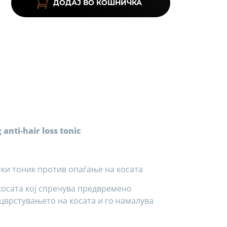
ДОДАЈ ВО КОШНИЧКА
 anti-hair loss tonic
ки тоник против опаѓање на косата
косата кој спречува предвремено
цврстувањето на косата и го намалува