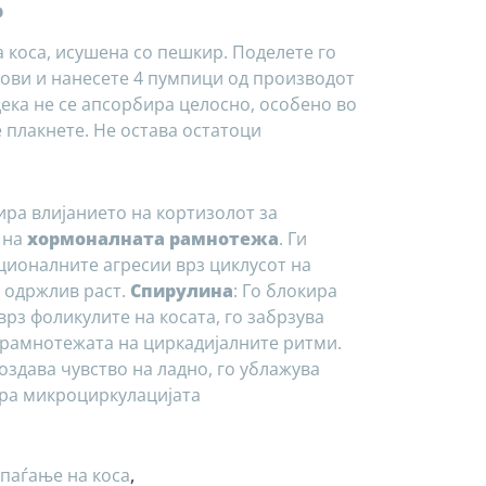
b
а коса, исушена со пешкир. Поделете го
лови и нанесете 4 пумпици од производот
одека не се апсорбира целосно, особено во
е плакнете. Не остава остатоци
ира влијанието на кортизолот за
 на
хормоналната рамнотежа
. Ги
ционалните агресии врз циклусот на
 одржлив раст.
Спирулина
: Го блокира
врз фоликулите на косата, го забрзува
рамнотежата на циркадијалните ритми.
создава чувство на ладно, го ублажува
ира микроциркулацијата
паѓање на коса
,