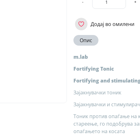
-
+
Додај во омилени
Опис
m.lab
Fortifying Tonic
Fortifying and stimulating
Зајакнувачки тоник
Зајакнувачки и стимулирач
Тоник против опаѓање на 
стареење, го подобрува за
опаѓањето на косата