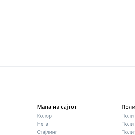
Мапа на сајтот
Поли
Колор
Полит
Нега
Полит
Стајлинг
Полит