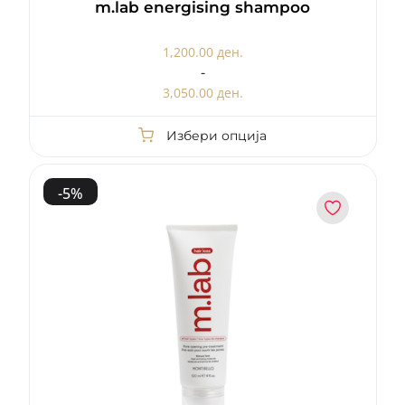
m.lab energising shampoo
1,200.00 ден.
-
3,050.00 ден.
Избери опција
-
5
%