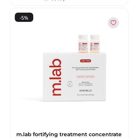
-
5
%
m.lab fortifying treatment concentrate