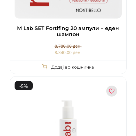
M Lab SET Fortifing 20 ампули + еден
шампон
8,780.00 ден.
8,340.00 ден.
Додај во кошничка
-
5
%