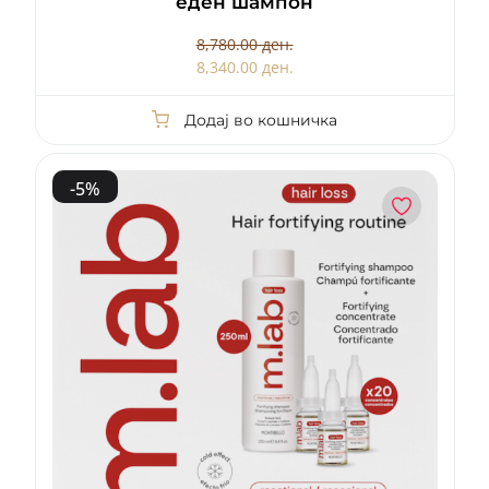
еден шампон
8,780.00 ден.
8,340.00 ден.
Додај во кошничка
-
5
%