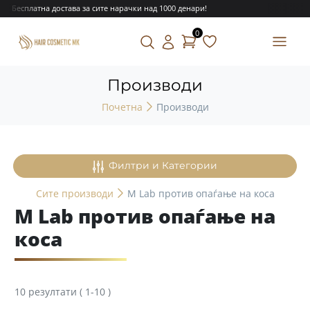
Бесплатна достава за сите нарачки над 1000 денари!
Бес
0
Производи
Почетна
Производи
Филтри и Категории
Сите
производи
M Lab против опаѓање на коса
M Lab против опаѓање на
коса
10
резултати
(
1
-
10
)