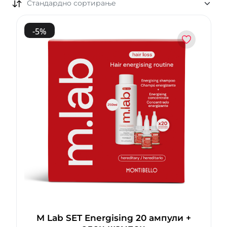
Стандардно сортирање
-
5
%
M Lab SET Energising 20 ампули +