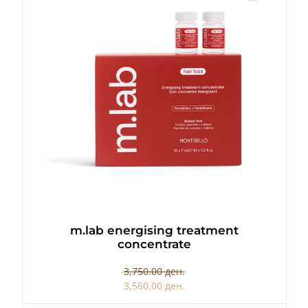
m.lab energising treatment
concentrate
3,750.00 ден.
3,560.00 ден.