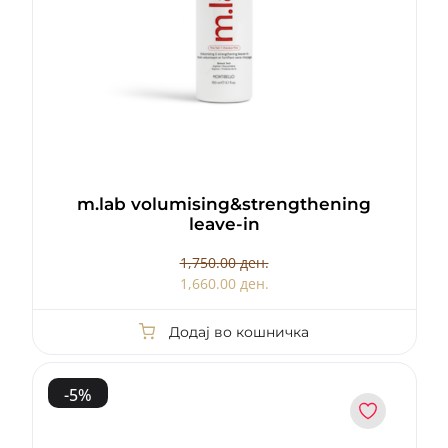
m.lab volumising&strengthening
leave-in
1,750.00 ден.
1,660.00 ден.
Додај во кошничка
-
5
%