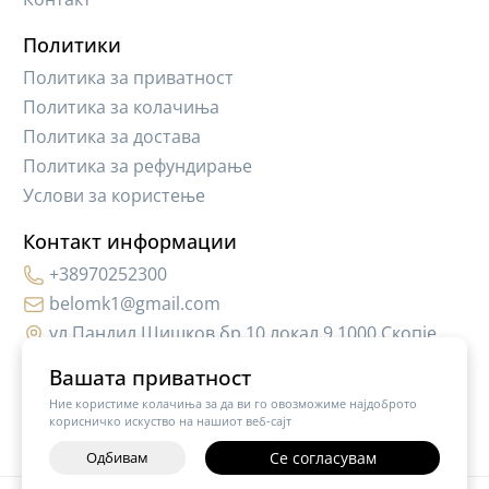
Политики
Политика за приватност
Политика за колачиња
Политика за достава
Политика за рефундирање
Услови за користење
Контакт информации
+38970252300
belomk1@gmail.com
ул.Пандил Шишков бр.10,локал 9 1000 Скопје
Вашата приватност
Ние користиме колачиња за да ви го овозможиме најдоброто
корисничко искуство на нашиот веб-сајт
Одбивам
Се согласувам