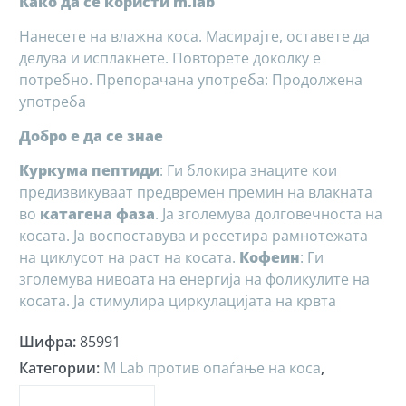
Како да се користи m.lab
Нанесете на влажна коса. Масирајте, оставете да
делува и исплакнете. Повторете доколку е
потребно. Препорачана употреба: Продолжена
употреба
Добро е да се знае
Куркума пептиди
: Ги блокира знаците кои
предизвикуваат предвремен премин на влакната
во
катагена фаза
. Ја зголемува долговечноста на
косата. Ја воспоставува и ресетира рамнотежата
на циклусот на раст на косата.
Кофеин
: Ги
зголемува нивоата на енергија на фоликулите на
косата. Ја стимулира циркулацијата на крвта
Шифра
:
85991
Категории
:
M Lab против опаѓање на коса
,