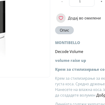
-
+
Додај во омилени
Опис
MONTIBELLO
Decode Volume
volume raise up
Крем за стилизирање со
Крем за стилизирање за е
густа коса. Средно држење
Нанесете на влажна коса. И
да создадете волумен
Добр
Линијата содржи хидратант