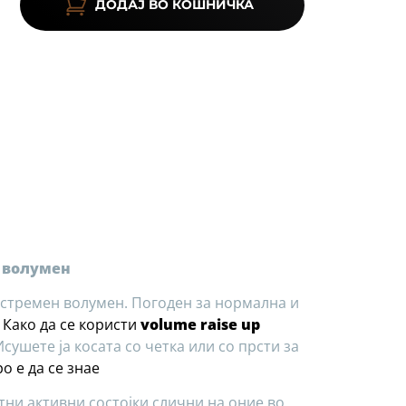
ДОДАЈ ВО КОШНИЧКА
 волумен
кстремен волумен. Погоден за нормална и
Како да се користи
volume raise up
сушете ја косата со четка или со прсти за
о е да се знае
ни активни состојки слични на оние во