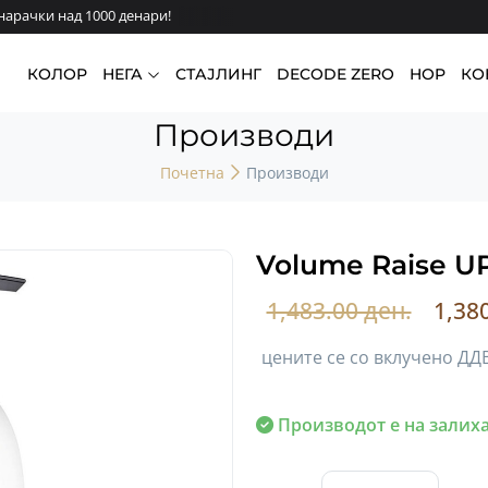
арачки над 1000 денари!
КОЛОР
НЕГА
СТАЈЛИНГ
DECODE ZERO
HOP
КО
Производи
Почетна
Производи
Volume Raise U
1,483.00 ден.
1,38
цените се со вклучено ДД
Производот е на залиха