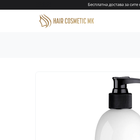
денари!
Бесплатна достава за сите н