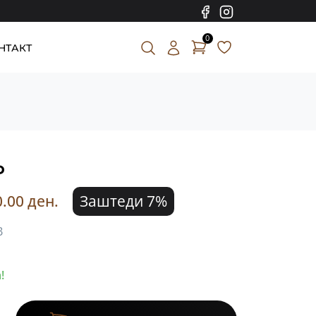
0
НТАКТ
P
0.00 ден.
Заштеди 7%
В
!