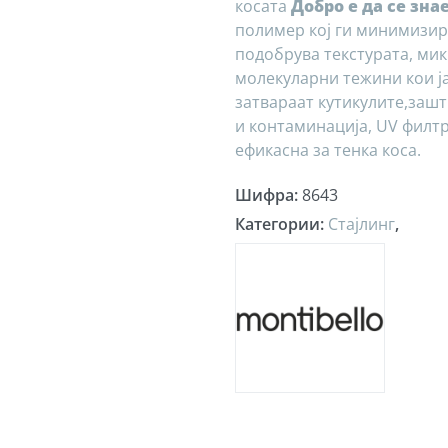
косата
Добро е да се зна
полимер кој ги минимизир
подобрува текстурата, ми
молекуларни тежини кои ја
затвараат кутикулите,зашт
и контаминација, UV филт
ефикасна за тенка коса.
Шифра
:
8643
Категории
:
Стајлинг
,