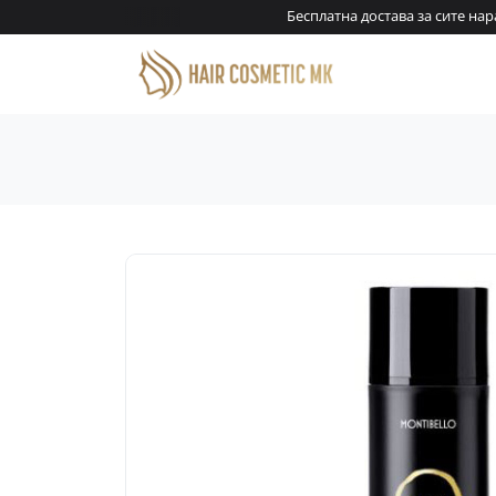
ари!
Бесплатна достава за сите нара