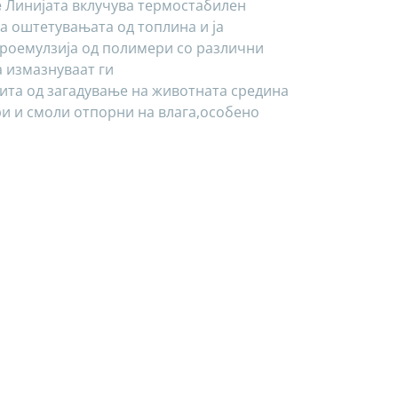
е
Линијата вклучува термостабилен
а оштетувањата од топлина и ја
кроемулзија од полимери со различни
 измазнуваат ги
ита од загадување на животната средина
ри и смоли отпорни на влага,особено