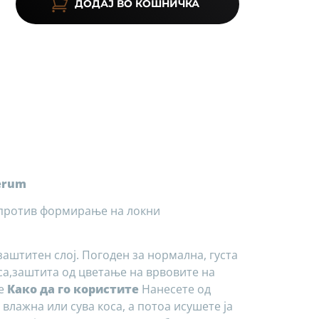
ДОДАЈ ВО КОШНИЧКА
serum
,против формирање на локни
заштитен слој. Погоден за нормална, густа
са,заштита од цветање на врвовите на
ње
Како да го користите
Нанесете од
влажна или сува коса, а потоа исушете ја