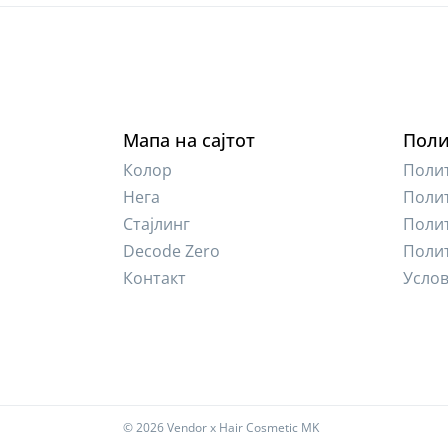
Мапа на сајтот
Поли
Колор
Полит
Нега
Полит
Стајлинг
Полит
Decode Zero
Поли
Контакт
Услов
-
©
2026
Vendor x
Hair Cosmetic MK