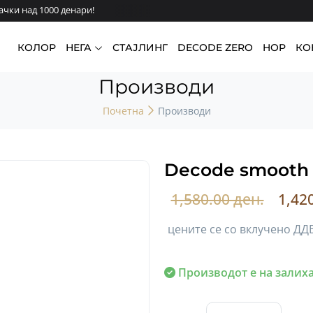
чки над 1000 денари!
КОЛОР
НЕГА
СТАЈЛИНГ
DECODE ZERO
HOP
КО
Производи
Почетна
Производи
Decode smooth 
1,580.00 ден.
1,42
цените се со вклучено ДД
Производот е на залиха