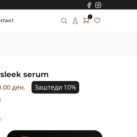
0
НТАКТ
sleek serum
0.00 ден.
Заштеди 10%
В
!