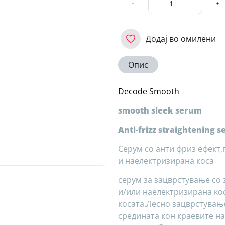
-
+
Додај во омилени
Опис
Decode Smooth
smooth sleek serum
Anti-frizz straightening 
Серум со анти фриз ефект
и наелектризирана коса
серум за зацврстување со 
и/или наелектризирана ко
косата.Лесно зацврстува
средината кон краевите на 