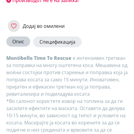
Производот не е на залиха!
Додај во омилени
Опис
Спецификација
Montibello Time To Rescue
е интензивен третман
за поправка на многу оштетена коса. Мешавина од
моќни состојки против стареење и поправка која ја
поправа косата за само 15 минути. Иновативен,
пријатен и ефикасен третман кој ја поправа,
ревитализира и подмладува косата
*Во салонот користете извор на топлина за да ги
засилите ефектите на маската. Оставете да делува
10-15 минути, во зависност од типот и условите на
косата. Масирајте ја косата во корените за да се
подигне и низ средината и врвовите за да се