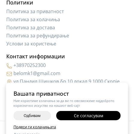
Политики
Политика за приватност
Политика за колачиња
Политика за достава
Политика за рефундирање
Услови за користење
Контакт информации
+38970252300
belomk1@gmail.com
ул.Пандил Шишков бр.10,локал 9 1000 Скопје
Вашата приватност
Ние користиме колачиња за да ви го овозможиме најдоброто
корисничко искуство на нашиот веб-сајт
Одбивам
Се согласувам
Подеси ги колачињата
©
2026
Vendor x
Hair Cosmetic MK