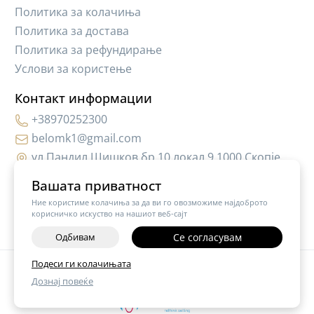
Политика за колачиња
Политика за достава
Политика за рефундирање
Услови за користење
Контакт информации
+38970252300
belomk1@gmail.com
ул.Пандил Шишков бр.10,локал 9 1000 Скопје
Вашата приватност
Ние користиме колачиња за да ви го овозможиме најдоброто
корисничко искуство на нашиот веб-сајт
Одбивам
Се согласувам
Подеси ги колачињата
©
2026
Vendor x
Hair Cosmetic MK
Дознај повеќе
Поставки за колачиња
|
Пријави проблем