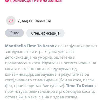
Производот не е на залиха!
Додај во омилени
Опис
Спецификација
Montibello Time To Detox
е ваш сојузник против
загадувањето и игра клучна улога во
детоксикација на уморна, оштетена и
пренагласена коса. Идеален за оксигенирање на
косата и скалпот кои се задушуваат од
контаминација, загадување и резултатите од
секојдневното стилизирање (бои за коса, пегли,
фен, производи за обликување).
Time To Detox
ја
прочистува, ревитализира и ја обновува косата,
оставајќи ја мека, сјајна и здрав изглед.