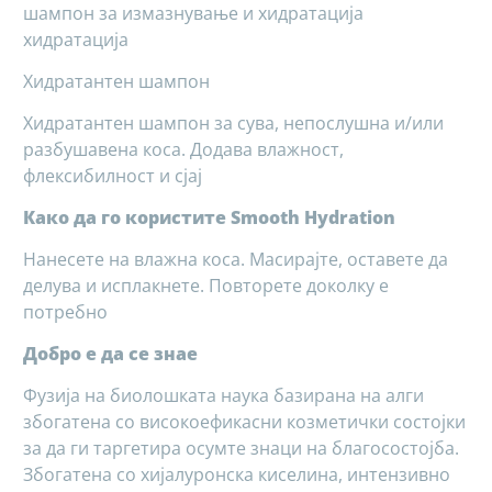
шампон за измазнување и хидратација
хидратација
Хидратантен шампон
Хидратантен шампон за сува, непослушна и/или
разбушавена коса. Додава влажност,
флексибилност и сјај
Како да го користите Smooth Hydration
Нанесете на влажна коса. Масирајте, оставете да
делува и исплакнете. Повторете доколку е
потребно
Добро е да се знае
Фузија на биолошката наука базирана на алги
збогатена со високоефикасни козметички состојки
за да ги таргетира осумте знаци на благосостојба.
Збогатена со хијалуронска киселина, интензивно