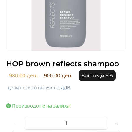
HOP brown reflects shampoo
980.00 ден.
900.00 ден.
Заштеди 8%
цените се со вклучено ДДВ
Производот е на залиха!
-
+