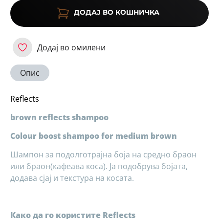
ДОДАЈ ВО КОШНИЧКА
Додај во омилени
Опис
Reflects
brown reflects shampoo
Colour boost shampoo for medium brown
Шампон за подолготрајна боја на средно браон
или браон(кафеава коса). Ја подобрува бојата,
додава сјај и текстура на косата.
Како да го користите Reflects