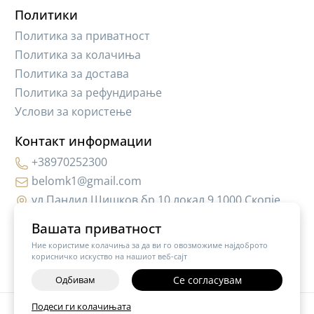
Политики
Политика за приватност
Политика за колачиња
Политика за достава
Политика за рефундирање
Услови за користење
Контакт информации
+38970252300
belomk1@gmail.com
ул.Пандил Шишков бр.10,локал 9 1000 Скопје
Вашата приватност
Ние користиме колачиња за да ви го овозможиме најдоброто
корисничко искуство на нашиот веб-сајт
Одбивам
Се согласувам
-
+
Подеси ги колачињата
©
2026
Vendor x
Hair Cosmetic MK