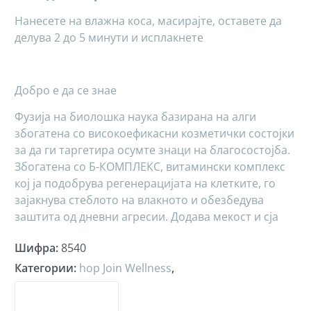
Нанесете на влажна коса, масирајте, оставете да
делува 2 до 5 минути и исплакнете
Добро е да се знае
Фузија на биолошка наука базирана на алги
збогатена со високоефикасни козметички состојки
за да ги таргетира осумте знаци на благосостојба.
Збогатена со Б-КОМПЛЕКС, витамински комплекс
кој ја подобрува регенерацијата на клетките, го
зајакнува стеблото на влакното и обезбедува
заштита од дневни агресии. Додава мекост и сја
Шифра
:
8540
Категории
:
hop Join Wellness
,