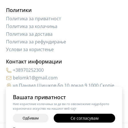
Политики
Политика за приватност
Политика за колачиња
Политика за достава
Политика за рефундирање
Услови за користење
Контакт информации
+38970252300
belomk1@gmail.com
ул.Пандил Шишков бр.10,локал 9 1000 Скопје
Вашата приватност
Ние користиме колачиња за да ви го овозможиме најдоброто
корисничко искуство на нашиот веб-сајт
Одбивам
Се согласувам