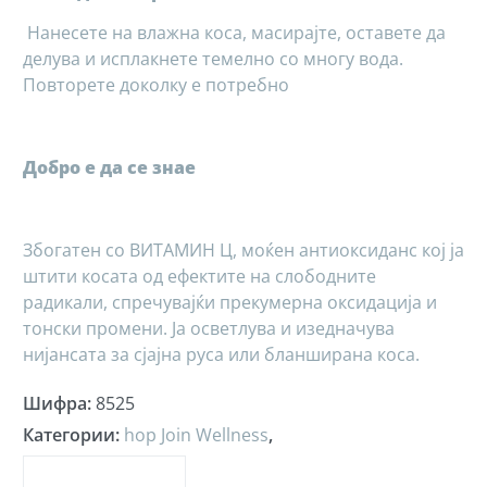
Нанесете на влажна коса, масирајте, оставете да
делува и исплакнете темелно со многу вода.
Повторете доколку е потребно
Добро е да се знае
Збогатен со ВИТАМИН Ц, моќен антиоксиданс кој ја
штити косата од ефектите на слободните
радикали, спречувајќи прекумерна оксидација и
тонски промени. Ја осветлува и изедначува
нијансата за сјајна руса или бланширана коса.
Шифра
:
8525
Категории
:
hop Join Wellness
,