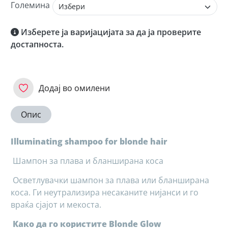
Големина
Изберете ја варијацијата за да ја проверите
достапноста.
Додај во омилени
Опис
Illuminating shampoo for blonde hair
Шампон за плава и бланширана коса
Осветлувачки шампон за плава или бланширана
коса. Ги неутрализира несаканите нијанси и го
враќа сјајот и мекоста.
Како да го користите Blonde Glow