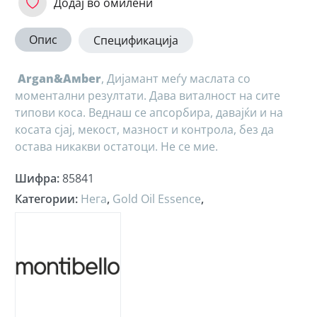
Додај во омилени
Опис
Спецификација
Argan&Aмber
, Дијамант меѓу маслата со
моментални резултати. Дава виталност на сите
типови коса. Веднаш се апсорбира, давајќи и на
косата сјај, мекост, мазност и контрола, без да
остава никакви остатоци. Не се мие.
Шифра
:
85841
Категории
:
Нега
,
Gold Oil Essence
,