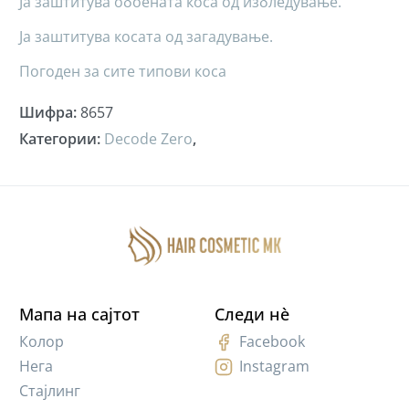
Ја заштитува обоената коса од избледување.
Ја заштитува косата од загадување.
Погоден за сите типови коса
Шифра
:
8657
Категории
:
Decode Zero
,
Мапа на сајтот
Следи нè
Колор
Facebook
Нега
Instagram
Стајлинг