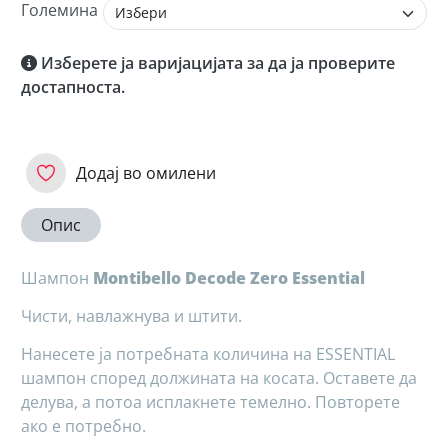
Големина
Изберете ја варијацијата за да ја проверите
достапноста.
Додај во омилени
Опис
Шампон
Montibello Decode Zero Essential
Чисти, навлажнува и штити.
Нанесете ја потребната количина на ESSENTIAL
шампон според должината на косата. Оставете да
делува, а потоа исплакнете темелно. Повторете
ако е потребно.