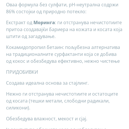
Оваа формула без сулфати, pH-неутрална содржи
86% состојки од природно потекло:
Екстракт од
Моринга
: ги отстранува нечистотиите
притоа создавајќи бариера на кожата и косата која
штити од загадување.
Кокамидопропил бетаин: пољубезна алтернатива
на традиционалните сурфактанти која се добива
од кокос и обезбедува ефективно, нежно чистење
ПРИДОБИВКИ
Создава идеална основа за стајлинг.
Нежно ги отстранува нечистотиите и остатоците
од косата (тешки метали, слободни радикали,
силикони).
Обезбедува влажност, мекост и сјај.