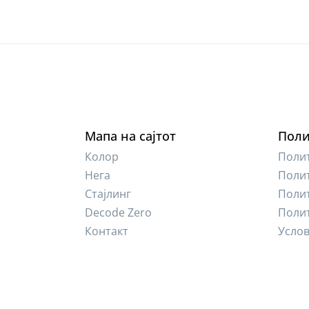
Мапа на сајтот
Поли
Колор
Полит
Нега
Полит
Стајлинг
Полит
Decode Zero
Поли
Контакт
Услов