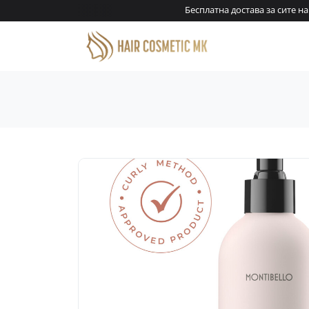
нари!
Бесплатна достава за сите нар