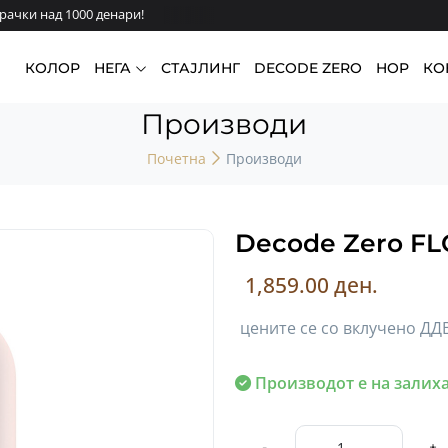
ачки над 1000 денари!
КОЛОР
НЕГА
СТАЈЛИНГ
DECODE ZERO
HOP
КО
Производи
Почетна
Производи
Decode Zero F
1,859.00 ден.
цените се со вклучено ДД
Производот е на залиха
-
+