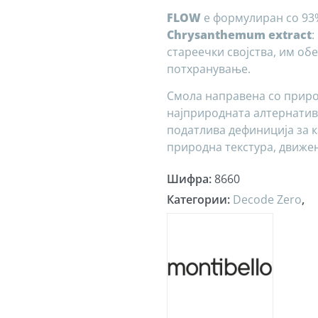
FLOW
е формулиран со 93%
Chrysanthemum extract
:
стареечки својства, им об
потхранување.
Смола направена со природ
најприродната алтернатив
податлива дефиниција за к
природна текстура, движе
Шифра
:
8660
Категории
:
Decode Zero
,