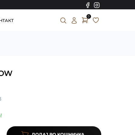
0
НТАКТ
LOW
В
!
ДОДАЈ ВО КОШНИЧКА