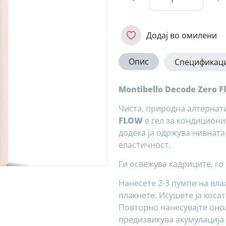
Додај во омилени
Опис
Спецификаци
Montibello Decode Zero Fl
Чиста, природна алтернати
FLOW
е гел за кондициони
додека ја одржува нивнат
еластичност.
Ги освежува кадриците, го
Нанесете 2-3 пумпи на влаж
плакнете. Исушете ја косат
Повторно нанесувајте онол
предизвикува акумулација 