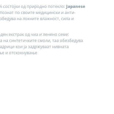
 состојки од природно потекло:
Japanese
 познат по своите медицински и анти-
езбедува на локните влажност, сила и
ен екстрак од чиа и ленено семе:
а на синтетичките смоли, таа обезбедува
адрици кои ја задржуваат нивната
ње и отскокнување