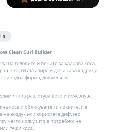
ја
ow Clean Curl Builder
ва на геловите и пените за кадрава коса.
рање кој ги активира и дефинира кадрици
а природна форма, движење и
 елиминира разлетувањето и исчезнува.
на коса и обликувајте ги локните. Не
а на воздух или користете дифузер.
ку често колку што е потребно: не
или тежи коса.