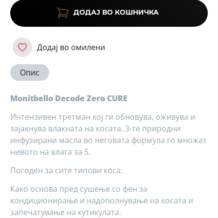
ДОДАЈ ВО КОШНИЧКА
Додај во омилени
Опис
Monitbello Decode Zero CURE
Интензивен третман кој ги обновува, оживува и
зајакнува влакната на косата. 3-те природни
инфузирани масла во неговата формула го множат
нивото на влага за 5.
Погоден за сите типови коса:
Како основа пред сушење со фен за
кондиционирање и надополнување на косата и
запечатување на кутикулата.