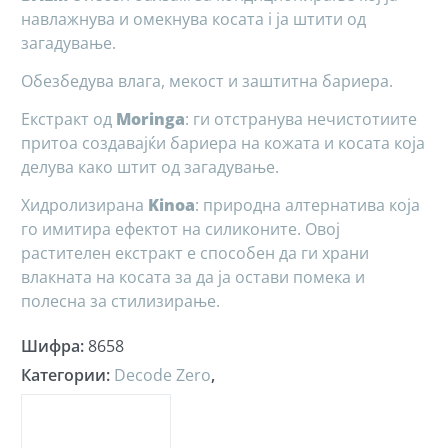
навлажнува и омекнува косата i ја штити од
загадување.
Обезбедува влага, мекост и заштитна бариера.
Екстракт од
Moringa
: ги отстранува нечистотиите
притоа создавајќи бариера на кожата и косата која
делува како штит од загадување.
Хидролизирана
Kinoa
: природна алтернатива која
го имитира ефектот на силиконите. Овој
растителен екстракт е способен да ги храни
влакната на косата за да ја остави помека и
полесна за стилизирање.
Шифра
:
8658
Категории
:
Decode Zero
,