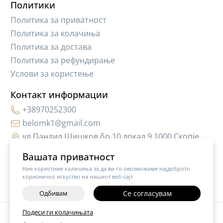
Политики
Политика за приватност
Политика за колачиња
Политика за достава
Политика за рефундирање
Услови за користење
Контакт информации
+38970252300
belomk1@gmail.com
ул.Пандил Шишков бр.10,локал 9 1000 Скопје
Вашата приватност
Ние користиме колачиња за да ви го овозможиме најдоброто
корисничко искуство на нашиот веб-сајт
Одбивам
Се согласувам
Подеси ги колачињата
©
2026
Vendor x
Hair Cosmetic MK