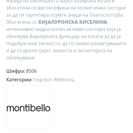
Фузија на биолошката наука базирана на алги
збогатена со високоефикасни козметички состојки
за да ги таргетира осумте знаци на благосостојба.
Збогатена со
ХИЈАЛУРОНСКА КИСЕЛИНА
,
интензивно хидратантен активен состојка која ја
обновува бариерната функција на косата за да ја
подобри еластичноста, да го смири разлетувањето
и да го врати сјајот, мекоста и леснотијата на
обликување
Шифра
:
8506
Категории
:
hop Join Wellness
,