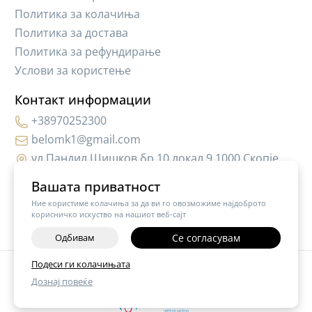
Политика за колачиња
Политика за достава
Политика за рефундирање
Услови за користење
Контакт информации
+38970252300
belomk1@gmail.com
ул.Пандил Шишков бр.10,локал 9 1000 Скопје
Вашата приватност
Ние користиме колачиња за да ви го овозможиме најдоброто
корисничко искуство на нашиот веб-сајт
Одбивам
Се согласувам
-
+
Подеси ги колачињата
©
2026
Vendor x
Hair Cosmetic MK
Дознај повеќе
ДОДАЈ ВО КОШНИЧКА
Поставки за колачиња
|
Пријави проблем