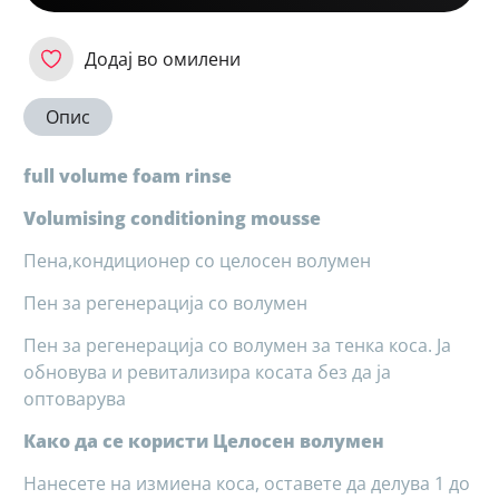
Додај во омилени
Опис
full volume foam rinse
Volumising conditioning mousse
Пена,кондиционер со целосен волумен
Пен за регенерација со волумен
Пен за регенерација со волумен за тенка коса. Ја
обновува и ревитализира косата без да ја
оптоварува
Како да се користи Целосен волумен
Нанесете на измиена коса, оставете да делува 1 до