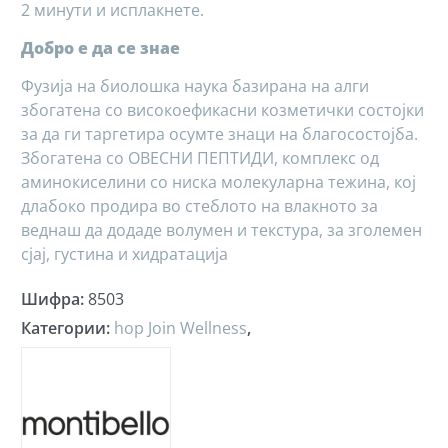
2 минути и исплакнете.
Добро е да се знае
Фузија на биолошка наука базирана на алги
збогатена со високоефикасни козметички состојки
за да ги таргетира осумте знаци на благосостојба.
Збогатена со ОВЕСНИ ПЕПТИДИ, комплекс од
аминокиселини со ниска молекуларна тежина, кој
длабоко продира во стеблото на влакното за
веднаш да додаде волумен и текстура, за зголемен
сјај, густина и хидратација
Шифра
:
8503
Категории
:
hop Join Wellness
,