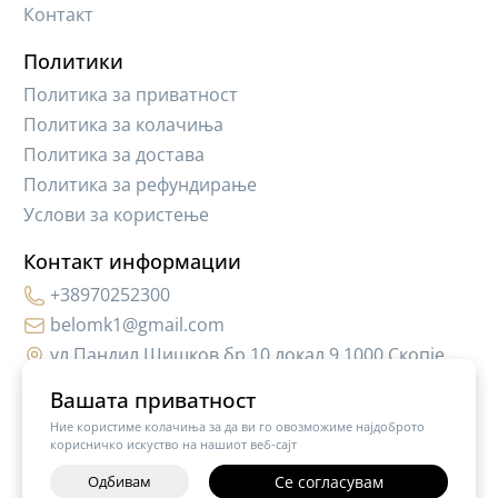
Контакт
Политики
Политика за приватност
Политика за колачиња
Политика за достава
Политика за рефундирање
Услови за користење
Контакт информации
+38970252300
belomk1@gmail.com
ул.Пандил Шишков бр.10,локал 9 1000 Скопје
Вашата приватност
Ние користиме колачиња за да ви го овозможиме најдоброто
корисничко искуство на нашиот веб-сајт
Одбивам
Се согласувам