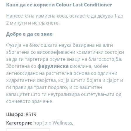
Како да се користи Colour Last Conditioner
Нанесете на измиена коса, оставете да делува 1 до
2 минути и исплакнете.
Добро е да се знае
Фузија на биолошката наука базирана на алги
збогатена со високоефикасни козметички состојки
за да ги таргетира осумте знаци на благосостојба.
Збогатена со
ферулинска
киселина, моќен
антиоксиданс на растителна основа со одлични
хидратантни својства, кој ја штити бојата и сјајот и
ги прави да траат подолго, и со заштитен
капацитет што ги неутрализира оштетувањата од
сончевото зрачење
Шифра
:
8519
Категории
:
hop Join Wellness
,