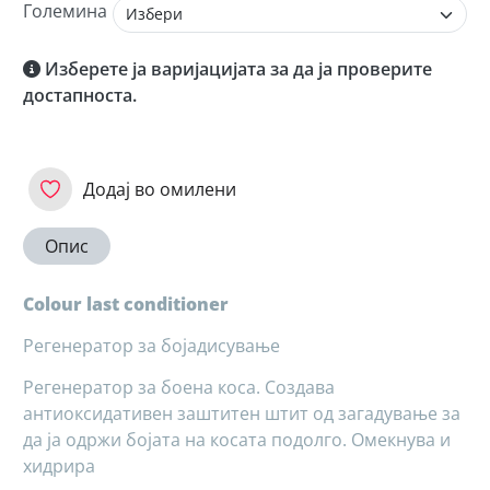
Големина
Изберете ја варијацијата за да ја проверите
достапноста.
Додај во омилени
Опис
Colour last conditioner
Регенератор за бојадисување
Регенератор за боена коса. Создава
антиоксидативен заштитен штит од загадување за
да ја одржи бојата на косата подолго. Омекнува и
хидрира