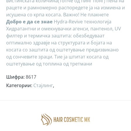
вистинската количина(топче од пинг понг) пена на
рацете и рамномерно распоредете ја на измиена и
исушена со крпа косата. Важно! Не плакнете
Добро е да се знае
Hydra-Revive технологија
Хидратантни и омекнувачки агенси, пантенол, UV
филтер и термичка заштита: обезбедуваат
оптимално здравје на структурата и бојата на
косата со заштита од оштетување предизвикано
од сончевите зраци. Тие ја штитат косата од
оштетување од топлина од третмани
Шифра
:
8617
Категории
:
Стајлинг
,