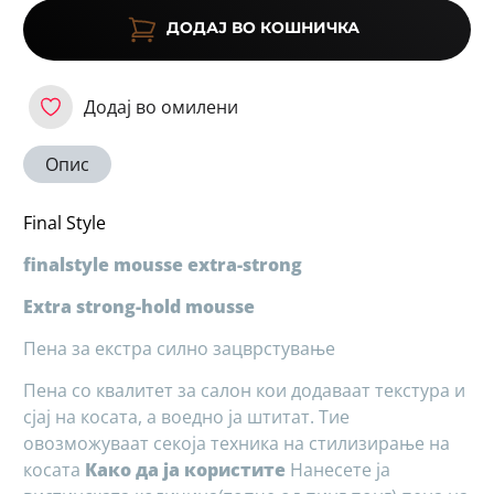
ДОДАЈ ВО КОШНИЧКА
Додај во омилени
Опис
Final Style
finalstyle mousse extra-strong
Extra strong-hold mousse
Пена за екстра силно зацврстување
Пена со квалитет за салон кои додаваат текстура и
сјај на косата, а воедно ја штитат. Тие
овозможуваат секоја техника на стилизирање на
косата
Како да ја користите
Нанесете ја