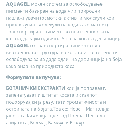
AQUAGEL
, моќен систем за ослободување
пигменти базиран на вода чии природни
навлажнувачи (осмотски активни молекули кои
привлекуваат молекули на вода како магнет)
транспортираат пигмент во внатрешноста на
косата, давајќи одлична боја на косата дефиниција.
AQUAGEL
го транспортира пигментот до
внатрешната структура на косата и постепено ги
ослободува за да даде одлична дефиниција на боја
како онаа на природната коса
Формулата вклучува:
БОТАНИЧКИ ЕКСТРАКТИ
кои ја поправаат,
запечатуваат и штитат косата и скалпот,
подобрувајќи ја резултати хроматичноста и
острината на бојата.Тоа се: Невен, Магнолија,
јапонска Камелија, цвет од Цреша, Центела
азијатика, Бел чај, Бамбус и Божур.