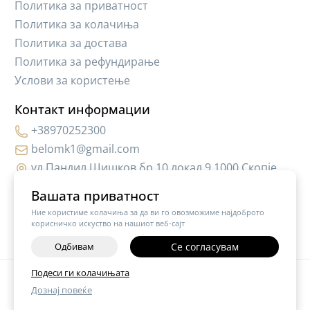
Политика за приватност
Политика за колачиња
Политика за достава
Политика за рефундирање
Услови за користење
Контакт информации
+38970252300
belomk1@gmail.com
ул.Пандил Шишков бр.10,локал 9 1000 Скопје
Вашата приватност
Ние користиме колачиња за да ви го овозможиме најдоброто
корисничко искуство на нашиот веб-сајт
Одбивам
Се согласувам
Подеси ги колачињата
©
2026
Vendor x
Hair Cosmetic MK
Дознај повеќе
Поставки за колачиња
|
Пријави проблем