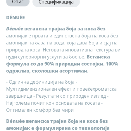
Опис
Спецификација
DÉNUÉE
Dénuée
веганска трајна боја за коса без
амонијак е првата и единствена боја на коса без
амонијак на база на вода, која дава боја и сјај на
природна коса. Неговата иновативна текстура ви
нуди супериорни услуги за боење.
Веганска
формула со до 90% природни состојки. 100%
одржлив, еколошки асортиман.
- Одлична дефиниција на боја -
Мултидимензионален ефект и повеќехроматска
завршница - Резултати со природен изглед -
Најголема почит кон основата на косата -
Оптимален комфор без мири
Dénuée веганска трајна боја на коса без
амонијак е формулирана со технологија